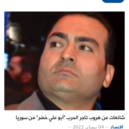
شائعات عن هروب تاجر الحرب "أبو علي خضر" من سوريا
اقتصاد
--
04 نيسان 2022
--