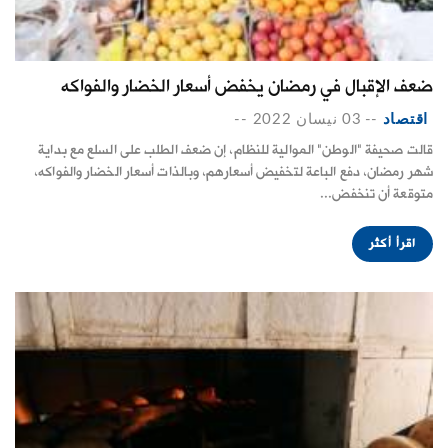
ضعف الإقبال في رمضان يخفض أسعار الخضار والفواكه
اقتصاد
--
03 نيسان 2022
--
قالت صحيفة "الوطن" الموالية للنظام، إن ضعف الطلب على السلع مع بداية
شهر رمضان، دفع الباعة لتخفيض أسعارهم، وبالذات أسعار الخضار والفواكه،
متوقعة أن تنخفض...
اقرأ أكثر