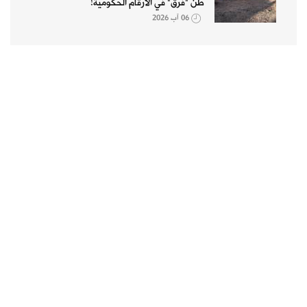
طن "فرق" في الأرقام الحكومية!
06 آب 2026