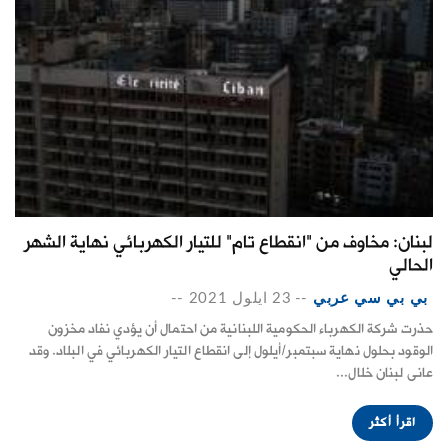
لبنان: مخاوف من "انقطاع تام" للتيار الكهربائي نهاية الشهر
الحالي
بي بي سي عربي
--
23 ايلول 2021
--
حذرت شركة الكهرباء الحكومية اللبنانية من احتمال أن يؤدي نفاد مخزون
الوقود بحلول نهاية سبتمبر/أيلول إلى انقطاع التيار الكهربائي في البلاد. وقد
عانى لبنان خلال...
اقرأ أكثر