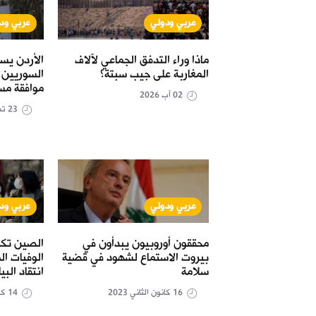
عربي ودولي
عربي ود
 شراء "الكهرباء"
ماذا وراء التدفق الجماعي لآلاف
الأردن يس
المغاربة على جيب سبتة؟
السوريين 
موافقة مس
02 آب 2026
23 تموز 2026
عربي ودولي
عربي ود
الذهب يتجاوز 1900 دولار للأوقية
محققون أوروبيون يبدأون في
الصين تك
ات التضخم
بيروت الاستماع لشهود في قضية
الوفيات ال
سلامة
انتقاد البي
16 كانون الثاني 2023
14 كانون الثاني 2023