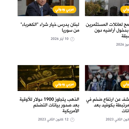
ولي
عربي ودولي
عر
مح لعائلات المستثمرين
لبنان يدرس خيار شراء "الكهرباء"
ماذا 
بدخول أراضيه دون
من سوريا
المغا
بقة
10 أيار 2026
ولي
عربي ودولي
عر
شف عن ارتفاع ضخم في
الذهب يتجاوز 1900 دولار للأوقية
محققو
مرتبطة بكوفيد بعد
بعد صدور بيانات التضخم
بيروت
انات
الأمريكية
سلام
12 كانون الثاني 2023