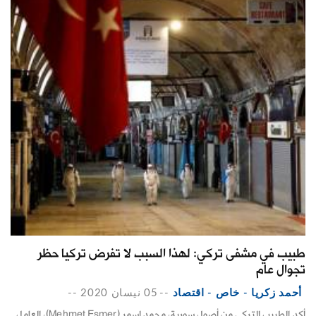
طبيب في مشفى تركي: لهذا السبب لا تفرض تركيا حظر
تجوال عام
أحمد زكريا - خاص - اقتصاد
--
05 نيسان 2020
--
أكد الطبيب التركي من أصول سورية، محمد إسمر (‏‎Mehmet Esmer‎‏)، العامل