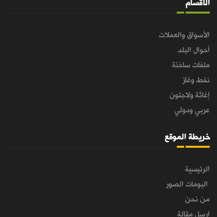
الأقسام
الأسواق والعملات
أحوال البلد
ملفات ساخنة
نفط وغاز
إغاثة ولاجئون
عربي ودولي
خريطة الموقع
الرئيسية
البومات الصور
من نحن
ارسل مقالة