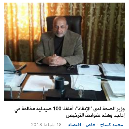
وزير الصحة لدى "الإنقاذ": أغلقنا 100 صيدلية مخالفة في
إدلب، وهذه ضوابط الترخيص
محمد كساح - خاص - اقتصاد
--
18 شباط 2018
--