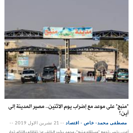
"منبج" على موعد مع إضراب يوم الاثنين.. مصير المدينة إلى
أين؟
مصطفى محمد- خاص - اقتصاد
--
21 تشرين الاول 2019
--
أعرب رئيس تجمع "مستقلو منبج"، محمد بشير الخلف، عن تفاؤله بالتزام تجار