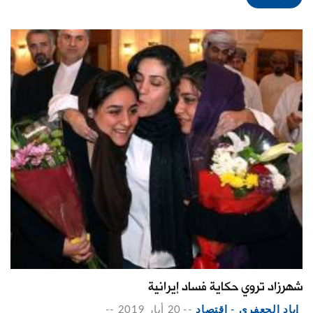
شهرزاد تروي حكاية فساد إيرانية
إياد الجعفري - اقتصاد
--
20 أيار 2019
--