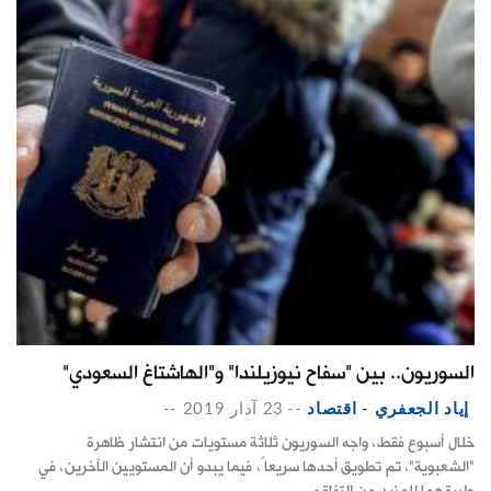
السوريون.. بين "سفاح نيوزيلندا" و"الهاشتاغ السعودي"
إياد الجعفري - اقتصاد
--
23 آذار 2019
--
خلال أسبوع فقط، واجه السوريون ثلاثة مستويات من انتشار ظاهرة
"الشعبوية"، تم تطويق أحدها سريعاً، فيما يبدو أن المستويين الآخرين، في