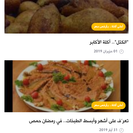
أحلى أكلة.. بأرخص سعر
"الكتل".. أكلة الأكابر
01 حزيران 2019
أحلى أكلة.. بأرخص سعر
تعرّف على أشهر وأبسط الطبخات.. في رمضان حمص
31 أيار 2019