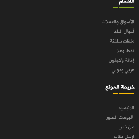
الأقسام
الأسواق والعملات
أحوال البلد
ملفات ساخنة
نفط وغاز
إغاثة ولاجئون
عربي ودولي
خريطة الموقع
الرئيسية
البومات الصور
من نحن
ارسل مقالة