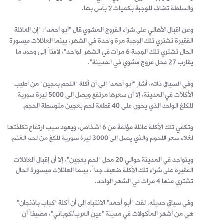
والسلطة تضاف للوجبة بكميات لا بأس بها.
وعن اقبال الأهالي على شراء الفروج المشوي قال "أبو أحمد": "إن العائلة
الفقيرة تشتري تلك الوجبة مرة واحدة في الشهر، بينما العائلات ميسورة
الحال تشتري تلك الوجبة 6 مرات في الشهر الواحد"، لافتاً إلى وجود ما
يقارب 27 محل فروج مشوي في المدينة".
وفي السياق ذاته، أشار "أبو أحمد" إلى أن أكلة "اللحم بعجين" من أطيب
الأكلات في المدينة، إلا أن سعرها مرتفع ويصل إلى 5000 ليرة سورية
للكلغ الواحد الذي يحوي على 40 قطعة لحم بعجين متوسطة الحجم.
وتكفي تلك الأكلة عائلة مؤلفة من 6 أشخاص، ويعود سبب ارتفاع تكلفتها
لغلاء سعر اللحوم والذي يصل إلى 3000 ليرة سورية للكغ من لحم الغنم.
ويتواجد في المدينة حوالي 20 محل "لحم بعجين"، إلا أن إقبال العائلات
الفقيرة على شراء تلك الأكلة ضعيف جداً، بينما العائلات ميسورة الحال
تشتري منها 4 مرات في الشهر الواحد.
وفي سياق حديثه، لفت "أبو أحمد" الانتباه إلى أن أكلة "كباب باذنجان"
هي من أشهر المأكولات في مدينة "عين العرب/كوباني"، مضيفاً أن