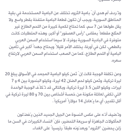
وتُردف أم هدى أنّ بامية الثرود تختلف عن البامية المستخدمة في بقية
المناطق السورية، ويجب أن تكون قطعة البامية منتفخة بقطر واسعٍ ولا
يقل طولها عن 7 سم، كما تحتاج لكمية كبيرة من اللحم الطازج غير
المثلج مقطعاً بمقاس "رأس العصفور" أو أكبر، وهذه المتطلبات كانت
متوفرة في البادية السورية بوفرة، لا سيما استخدام السمن العربي
بالطهي، لكن في أورفا، يختلف الأمر قليلاً ويحتاج جهداً أكبر في تأمين
البامية أو اللحم الطازج، كما من الصعب استخدام السمن العربي لارتفاع
سعره.
وعن تكلفة الوجبة قالت إنّ ثمن كيلو البامية المجمد في الأسواق يبلغ 20
ليرة تركية، وثمن كيلو لحم الضان 42 ليرة، وكيلو البندورة بين 4 و 7
ليرات، وكيلو اللبن 3.5 ليرة تركية، وبالتالي قد تُكلّف الوجبة الواحدة
التي تكفي لعائلة مكونة من خمسة أشخاص بين 70 و 80 ليرة تركية في
أقل تقدير، أي ما يُعادل 14 دولاراً أمريكياً.
وتُضيف أنّه على عكس النسوة من الجيل الجديد الذين يُفضّلون
المأكولات الجاهزة أو سريعة التحضير، فإنّ النساء الكبيرات في السن ما
زلن يحضرن "الثرود" ويعدّونه طبقاً رئيسياً على الغداء.