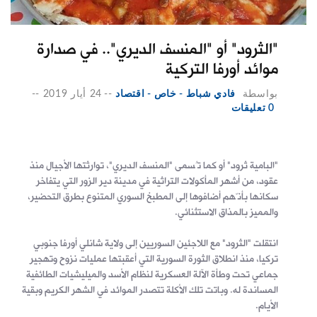
"الثرود" أو "المنسف الديري".. في صدارة
موائد أورفا التركية
بواسطة
فادي شباط - خاص - اقتصاد
--
24 أيار 2019
--
0 تعليقات
"البامية ثرود" أو كما تُسمى "المنسف الديري"، توارثتها الأجيال منذ
عقود، من أشهر المأكولات التراثية في مدينة دير الزور التي يتفاخر
سكانها بأنّهم أضافوها إلى المطبخ السوري المتنوع بطرق التحضير،
والمميز بالمذاق الاستثنائي.
انتقلت "الثرود" مع اللاجئين السوريين إلى ولاية شانلي أورفا جنوبي
تركيا، منذ انطلاق الثورة السورية التي أعقبتها عمليات نزوح وتهجير
جماعي تحت وطأة الآلة العسكرية لنظام الأسد والميليشيات الطائفية
المساندة له. وباتت تلك الأكلة تتصدر الموائد في الشهر الكريم وبقية
الأيام.