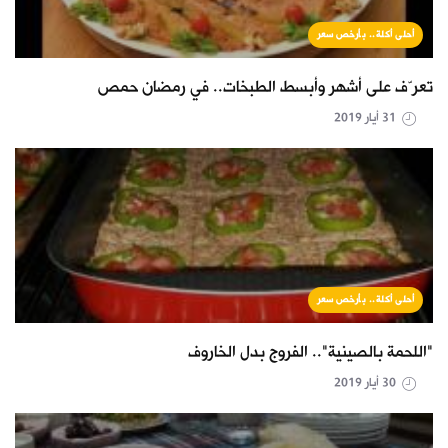
أحلى أكلة.. بأرخص سعر
تعرّف على أشهر وأبسط الطبخات.. في رمضان حمص
31 أيار 2019
أحلى أكلة.. بأرخص سعر
"اللحمة بالصينية".. الفروج بدل الخاروف
30 أيار 2019