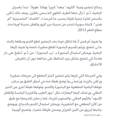
يحتاج تحضير وجبة "الثرود" جهداً كبيراً ووقتاً طويلاً، تبدأ بغسيل
البامية، ثُمّ تُزال عنها الطرف العلوي المُسمى بالقرن، وبعد ذلك تُقلى
بالسمن لفترة زمنية قليلة بحسب ما شرحت لـ "اقتصاد" الخمسينية "أم
هدى"، لاجئة سورية تنحدر من مدينة دير الزور وتقطن مدينة أورفا منذ
مطلع العام 2013.
وتُضيف أم هدى أنّها تنتقل فيما بعد لتحضير قطع اللحم وسلقها بالماء
حتّى تنضج، ويتم تقسيم البندورة لقطع صغيرة ناعمة وتُضيف إليها
البامية، ويمكن استبدال البندورة بـ "رب البندورة"، من ثُمّ تُطبخ على نار
هادئة كي تنضج بشكل جيد لتحافظ على مذاقها دون أن تتعرض
للاحتراق.
وفي المرحلة التي تليها يتم تحضير الخبز المقطع إلى مربعات صغيرة
ويُقلى بالزيت ويُصفّى وتُوضع طبقة منه في أسفل الطبق ويُسكب
فوقها البامية المطهية مع البندورة واللحم، وفوقها طبقة أخرى من الخبز
المقلي، ويُضاف إليها البهارات مثل "جوز الطيب والكزبرة اليابسة والفلفل
الأسود" والثوم المقلي، والصنوبر للزينة، كما يُمكن تقديمها مع طبق
من الأرز المطهي مع الشعيرية، ويمكن استبدال اللحم بالدجاج، ويوضع
جانبها إبريق من اللبن العيران وصحن فليفلة خضراء، وتصبح الوجبة
جاهزة للتناول.