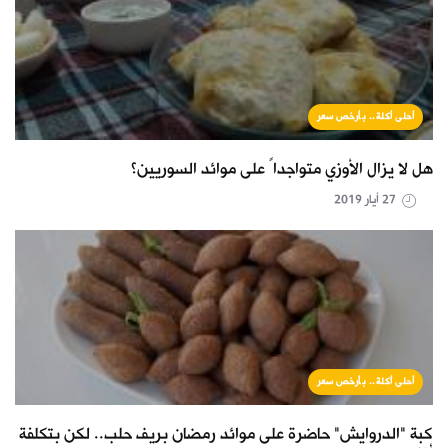
أحلى أكلة.. بأرخص سعر
هل لا يزال الأوزي متواجداً على موائد السوريين؟
27 أيار 2019
أحلى أكلة.. بأرخص سعر
كبة "الدروايش" حاضرة على موائد رمضان بريف حلب.. لكن بتكلفة