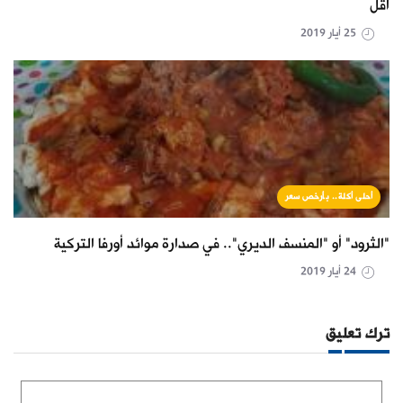
أقل
25 أيار 2019
أحلى أكلة.. بأرخص سعر
"الثرود" أو "المنسف الديري".. في صدارة موائد أورفا التركية
24 أيار 2019
ترك تعليق