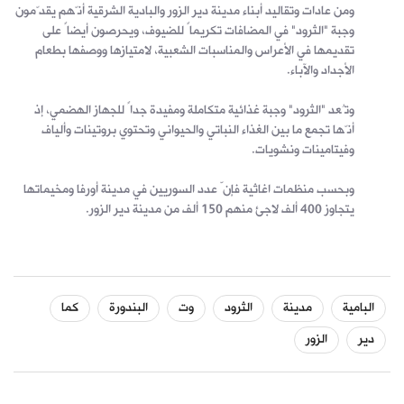
ومن عادات وتقاليد أبناء مدينة دير الزور والبادية الشرقية أنّهم يقدّمون
وجبة "الثرود" في المضافات تكريماً للضيوف، ويحرصون أيضاً على
تقديمها في الأعراس والمناسبات الشعبية، لامتيازها ووصفها بطعام
الأجداد والآباء.
وتُعد "الثرود" وجبة غذائية متكاملة ومفيدة جداً للجهاز الهضمي، إذ
أنّها تجمع ما بين الغذاء النباتي والحيواني وتحتوي بروتينات وألياف
وفيتامينات ونشويات.
وبحسب منظمات اغاثية فإنّ عدد السوريين في مدينة أورفا ومخيماتها
يتجاوز 400 ألف لاجئ منهم 150 ألف من مدينة دير الزور.
البامية
مدينة
الثرود
وت
البندورة
كما
دير
الزور