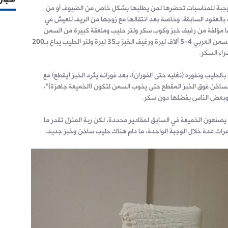
40 عاماً)، فالخميعة وجبة للمناسبات تحضرها لمن يطلبها بشكل خاص من الضيوف أو من
 بالعقود السابقة، وخاصة بعد انتقالها مع زوجها من الريف للعيش في
 مؤلفة من رغيف خبز وكوب سكر ولتر حليب وملعقة كبيرة من السمن
بحدود 500 ليرة، لأن السكر بـ350 ليرة والسمن العربي 4-5 آلاف ليرة ورغيف الخبز بـ35 ليرة ولتر الحليب يباع بـ200
اء السكر.
الحليب ونفوره (نغليه حتى الفوران)، بعد فورانه يثرد الخبز (يقطع) مع
ساخن فوق الخبز المقطع حتى يذوب السمن لتكون (الخميعة جاهزة)"،
ر، وبعض الناس يفضلها دون سكر.
صنعون الخميعة في السابق لمقادير محددة، لكن ربة المنزل تقدر ما
 مرات عدة خلال الوجبة الواحدة، ما دام هناك حليب ساخن وخبز جديد.