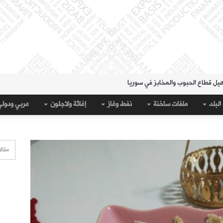
هيل قطاع الحبوب والمخابز في سوريا
لمنطقة الشرقية" حتى 20 آب
البلد
ملفات ساخنة
نفط وغاز
إغاثة ولاجئون
عربي ودول
 مساء الثلاثاء؟
قة الشرقية" لتسهيل سحب العملة القديمة
على جيب سبتة؟