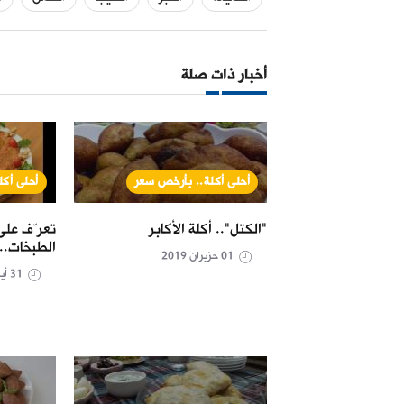
أخبار ذات صلة
بأرخص سعر
أحلى أكلة.. بأرخص سعر
أحلى أك
ة".. الفروج بدل
"الكتل".. أكلة الأكابر
تعرّف على
الطبخات.
01 حزيران 2019
31 أيار 2019