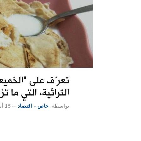
تعرّف على "الخميعة
التراثية، التي ما تز
بواسطة
خاص - اقتصاد
--
15 أيار 2019