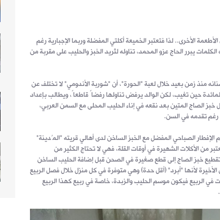
لأطعمة الأخرى.. لذا فتعتبر الخميعة أكلتي المفضلة وربما الإجبارية رغم
لكلمات يبرر الحاج عزو المحمد، تناوله لثريد الخبز والحليب على مقربة من
أسنانه منذ زمن بعيد خلال لعبة "الحورة"، أن "شوربة الأندومي" لا تختلف عن
ائدة حين تغيب، لكن الوالد يرفض تناولها رفضاً قاطعاً، ويطالب بإعداد
خبز الصاج المتين بعد نقعه في إناء الحليب المحلى مع السمن العربي،
ة رغم تقدمه في السن.
 الإفطار الصباحي المفضل مع الخبز الساخن لدى أهالي قريته "المُدينة"
تبر من الأكلات الشهيرة في أوقات القلة، فهي لا تحتاج الكثير من
تقطيع خبز الصاج إلى قطع صغيرة في الصحن قبل إضافة الحليب الساخن
الأخيرة لأنها "أبرد" (أقل حدة) وهي متوفرة في كل منزل خلال فصل الربيع
ات في الربيع فيكون موسم الحليب والزبدة، خاصة في ربيع كهذا الربيع