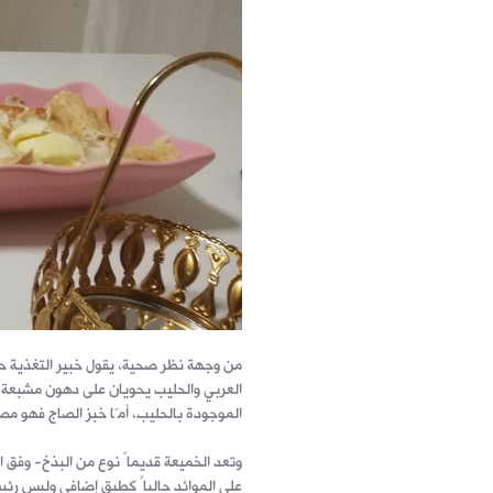
من وجهة نظر صحية، يقول خبير التغذية حارث
العربي والحليب يحويان على دهون مشبعة وغ
الموجودة بالحليب، أمّا خبز الصاج فهو مصد
وتعد الخميعة قديماً نوع من البذخ- وفق ال
على الموائد حالياً كطبق إضافي وليس رئ