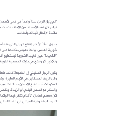
"لم يُبق الزمن سناً واحداً في فمي لأطحن ا
توافر كل هذه الأصناف من الأطعمة"، بهذه ا
مائدة الإفطار لأبنائه وأحفاده.
يحاول عبثاً الأبناء، إقناع الرجل الذي فقد 
شوربة العدس، وأنها تعوض مكانها على الم
"الخميعة" حين تغيب الشوربة ليستطيع أكل 
وللأخير أثر واضح في بنيته الجسدية القوي
يقول الرجل الستيني إن الخميعة كانت طعام
وكل الريف الحسكاوي في الأيام الغابرة، وتع
المكونات فيستطيع الانسان صناعتها عبر 
والسكر مع السمن البلدي أو الزبدة، وتفضل 
لأن معظم قطعان الأغنام تكثر فيها الولاد
الفريد لجهة وفرة المراعي في عامنا الحالي.