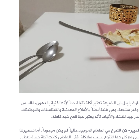
 بليبل، إن الخميعة تعتبر أكلة ثقيلة جداً لأنها غنية بالدهون، فالسمن
ير مشبعة، وهي غنية أيضاً بالأملاح المعدنية والفيتامينات والبروتينات
ر جيد للنشاء والألياف لأنه يعتبر حبة قمح شبه كاملة.
خبير- لأن التنوع في الطعام الموجود حالياً لم يكن موجوداً، أما تحضيرها
يسي مع كل هذا التنوع يسبب مشكلة، ففي الماضي كانت أكلة جيدة تعطي