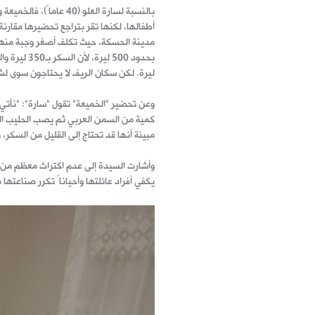
بالنسبة لسارة العلو (
أطفالها، لكنها تقر بتراجع تحضيرها مقارنة
مدينة الحسكة، حيث تكلف أصغر وجبة منها
ليرة. لكن سكان الريف لا يحتاجون سوى لشر
وعن تحضير "الخميعة" تقول "سارة": "نأتي ب
كمية من السمن العربي ثم يصب الحليب ال
مبينة أنها قد تحتاج إلى القليل من السك
وأشارت السيدة إلى عدم اكتراث معظم من ي
يكفي أفراد عائلتها وأحياناً تكرر صناعتها