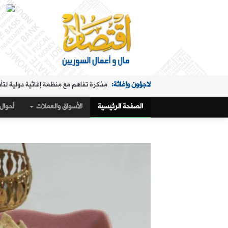
لاجؤون وإغاثة:
مذكرة تفاهم مع منظمة إغاثية دولية لتأ
الملفات الساخنة:
"البريد" تقدم خدمة استبدال العملة في "ا
الصفحة الرئيسية
الأسواق والعملات
أحوال 
حال البلد:
مرسوم تكليف رمضان بإدارة هيئة الاستثمار
أسواق و عملات:
كيف أغلق سعر صرف الليرة مقابل الدولار،
الملفات الساخنة:
تمديد ساعات عمل "البريد" في "المنط
أسواق و عملات:
تراجع طفيف في سعر صرف الليرة
عربي ودولي:
ماذا وراء التدفق الجماعي لآلاف المغاربة 
حال البلد:
القمح والاكتفاء الذاتي في سوريا.. 1.5 مليون طن "فرق" في الأرقام الحكومية!