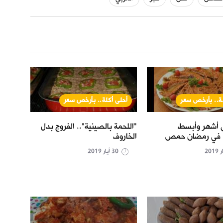
لة.. بأرخص سعر
أحلى أكلة.. بأرخص سعر
أح
 أشهر وأبسط
"اللحمة بالصينية".. الفروج بدل
"الكتل
. في رمضان حمص
الخاروف
30 أيار 2019