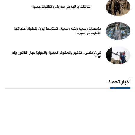
شركات إيرانية في سوريا.. واتفاقيات جانبية
مؤسسات رسمية وشبه رسمية.. تستغلها إيران لتحقيق أجنداتها
العقارية في سوريا
كي لا ننسى.. تذكير بالمخاوف المحلية والدولية حيال القانون رقم
"10"
أخبار تهمك