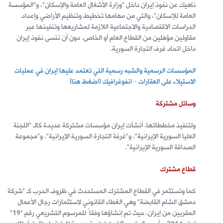
ناهيك عن نفوذ إيران داخل "وزارة الأشغال العامة والإسكان"، و"المؤسسة
العامة للإسكان"، والتي من مهامها تخطيط وتنظيم الأراضي وإعداد
الدراسات الاقتصادية والاجتماعية اللازمة لمشاريعها وتنفيذها عبر
مقاولين مؤهلين من القطاع العام أو الخاص. دون أن ننسى نفوذ إيران
داخل اتحاد غرف التجارة السورية.
المؤسسات الرسمية والشبه رسمية التي تعتمد عليها إيران في عمليات
الاستيلاء على العقارات – انفوغرافيك (اضغط هنا)
وسائل مشتركة
ولتنفيذ مخططاتها، أنشأت إيران مؤسسات مشتركة عديدة كالـ "اللجنة
العليا السورية الإيرانية"، و"غرفة التجارة السورية الإيرانية"، و"مجموعة
الصداقة السورية الإيرانية".
قطاع مشترك
كما وتستثمر في القطاع المشترك المستحدث في ظروف الحرب كـ "شركة
دمشق الشام القابضة" وهي الغطاء القانوني لاستثمارات رجال الأعمال
المقربين من إيران، حيث تم إنشاؤها وفقاً للمرسوم التشريعي رقم "19"