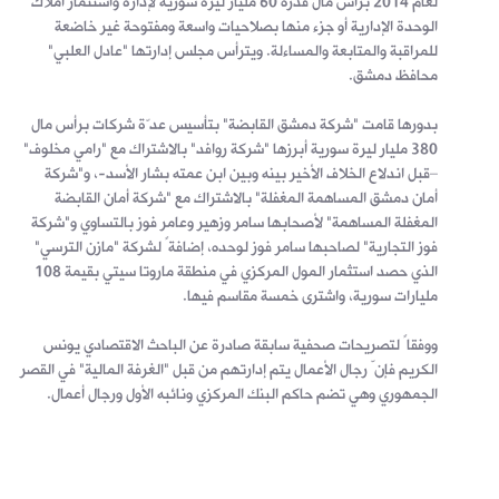
لعام 2014 برأس مال قدره 60 مليار ليرة سورية لإدارة واستثمار أملاك
الوحدة الإدارية أو جزء منها بصلاحيات واسعة ومفتوحة غير خاضعة
للمراقبة والمتابعة والمساءلة. ويترأس مجلس إدارتها "عادل العلبي"
محافظ دمشق.
بدورها قامت "شركة دمشق القابضة" بتأسيس عدّة شركات برأس مال
380 مليار ليرة سورية أبرزها "شركة روافد" بالاشتراك مع "رامي مخلوف"
–قبل اندلاع الخلاف الأخير بينه وبين ابن عمته بشار الأسد-، و"شركة
أمان دمشق المساهمة المغفلة" بالاشتراك مع "شركة أمان القابضة
المغفلة المساهمة" لأصحابها سامر وزهير وعامر فوز بالتساوي و"شركة
فوز التجارية" لصاحبها سامر فوز لوحده، إضافةً لشركة "مازن الترسي"
الذي حصد استثمار المول المركزي في منطقة ماروتا سيتي بقيمة 108
مليارات سورية، واشترى خمسة مقاسم فيها.
ووفقاً لتصريحات صحفية سابقة صادرة عن الباحث الاقتصادي يونس
الكريم فإنّ رجال الأعمال يتم إدارتهم من قبل "الغرفة المالية" في القصر
الجمهوري وهي تضم حاكم البنك المركزي ونائبه الأول ورجال أعمال.