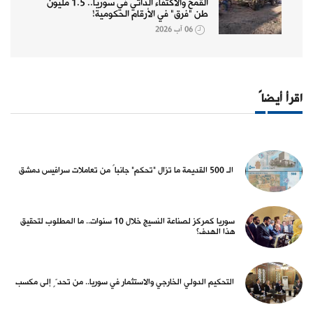
القمح والاكتفاء الذاتي في سوريا.. 1.5 مليون
طن "فرق" في الأرقام الحكومية!
06 آب 2026
اقرأ أيضاً
الـ 500 القديمة ما تزال "تحكم" جانباً من تعاملات سرافيس دمشق
سوريا كمركز لصناعة النسيج خلال 10 سنوات.. ما المطلوب لتحقيق
هذا الهدف؟
التحكيم الدولي الخارجي والاستثمار في سوريا.. من تحدٍّ إلى مكسب