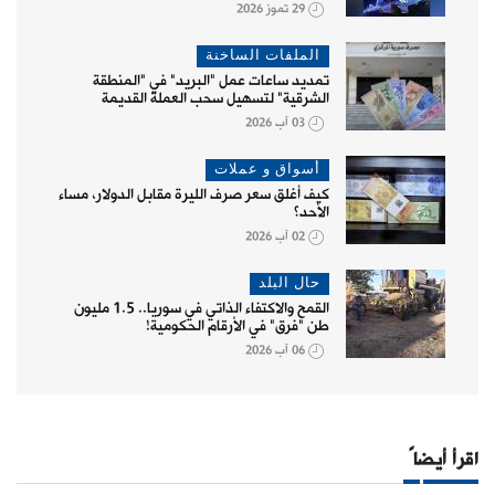
29 تموز 2026
الملفات الساخنة
تمديد ساعات عمل "البريد" في "المنطقة
الشرقية" لتسهيل سحب العملة القديمة
03 آب 2026
أسواق و عملات
كيف أغلق سعر صرف الليرة مقابل الدولار، مساء
الأحد؟
02 آب 2026
حال البلد
القمح والاكتفاء الذاتي في سوريا.. 1.5 مليون
طن "فرق" في الأرقام الحكومية!
06 آب 2026
اقرأ أيضاً