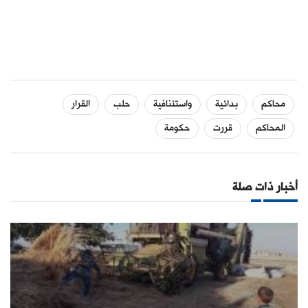
محاكم
بدائية
واستئنافية
حلب
القرار
المحاكم
قررت
حكومة
أخبار ذات صلة