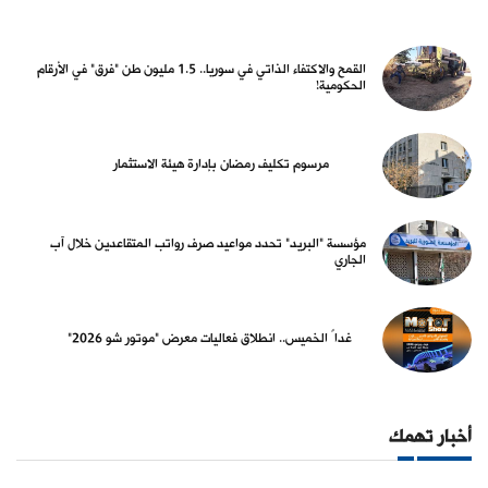
القمح والاكتفاء الذاتي في سوريا.. 1.5 مليون طن "فرق" في الأرقام
الحكومية!
مرسوم تكليف رمضان بإدارة هيئة الاستثمار
مؤسسة "البريد" تحدد مواعيد صرف رواتب المتقاعدين خلال آب
الجاري
غداً الخميس.. انطلاق فعاليات معرض "موتور شو 2026"
أخبار تهمك