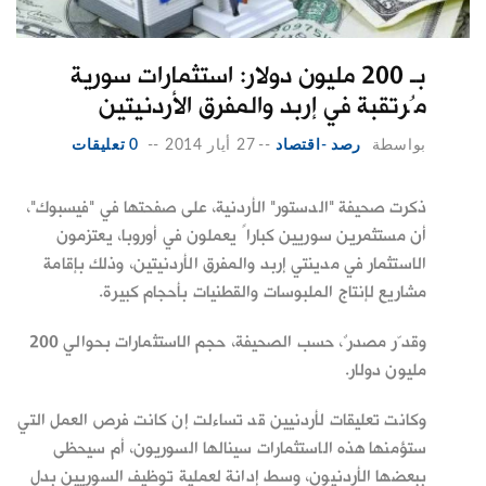
بـ 200 مليون دولار: استثمارات سورية
مُرتقبة في إربد والمفرق الأردنيتين
بواسطة
رصد -اقتصاد
--
27 أيار 2014
--
0 تعليقات
ذكرت صحيفة "الدستور" الأردنية، على صفحتها في "فيسبوك"،
أن مستثمرين سوريين كباراً يعملون في أوروبا، يعتزمون
الاستثمار في مدينتي إربد والمفرق الأردنيتين، وذلك بإقامة
مشاريع لإنتاج الملبوسات والقطنيات بأحجام كبيرة.
وقدّر مصدرٌ، حسب الصحيفة، حجم الاستثمارات بحوالي 200
مليون دولار.
وكانت تعليقات لأردنيين قد تساءلت إن كانت فرص العمل التي
ستؤمنها هذه الاستثمارات سينالها السوريون، أم سيحظى
ببعضها الأردنيون، وسط إدانة لعملية توظيف السوريين بدل