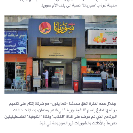
مدينة غزة بـ "سوريانا" نسبة الى بلده الأم سوريا.
وخلال هذه الفترة اتفق محدثنا –كما يقول- مع شركة إنتاج على تقديم
برنامج للطبخ باسم "الشيف وريف" في شهر رمضان، وتناولت حلقات
البرنامج الذي تم عرضه على قناة "الكتاب" وقناة "الكوفية" الفلسطينيتين
تعريفاً بالأكلات والشوربات غير الموجودة في غزة.