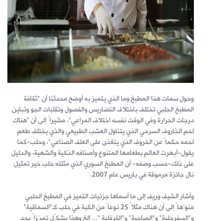
وحول سمات هذا المطبخ وما الذي يتميز به أوضح محدثنا أن "ثقافة
المطبخ الحلبي تختلف باختلاف التضاريس والفصول وتقلبات الجو وتباين
درجات الحرارة وفي الوقت نفسه اختلاف المراعي"، مشيراً إلى أن "هناك
لحم الخاروف السرحي الذي يتناول العشب الطبيعي والذي يختلف طعم
لحمه حكماً عن الخروف الذي يتغذى على العلف الصناعي"، وحلب-كما
يقول-أبهرت العالم بطعامها المتنوع وأصنافه الذكية والشهية، والدليل
على ذلك-حسب وصفه- أن المطبخ السوري الذي مثلته حلب خير تمثيل
نال جائزة مرموقة في باريس عام 2007.
وأشار الشيف وريف إلى ما أسماها جزئيات التميز في المطبخ الحلبي
منوّهاً إلى أن هناك مثلاً 25 نوعاً من الكبة في حلب كـ"السماقية"
و"السفرجلية" و"الصاجية" و"القرفلية "... إلخ وهذا يشكّل تميّزاً بحد