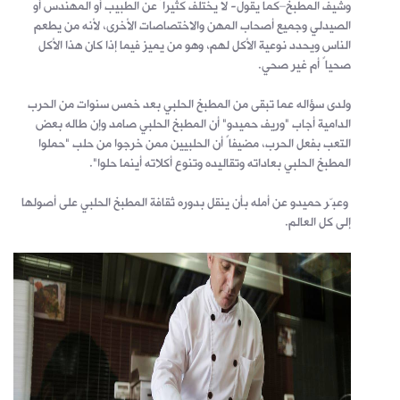
وشيف المطبخ–كما يقول- لا يختلف كثيراً عن الطبيب أو المهندس أو
الصيدلي وجميع أصحاب المهن والاختصاصات الأخرى، لأنه من يطعم
الناس ويحدد نوعية الأكل لهم، وهو من يميز فيما إذا كان هذا الأكل
صحياً أم غير صحي.
ولدى سؤاله عما تبقى من المطبخ الحلبي بعد خمس سنوات من الحرب
الدامية أجاب "وريف حميدو" أن المطبخ الحلبي صامد وإن طاله بعض
التعب بفعل الحرب، مضيفاً أن الحلبيين ممن خرجوا من حلب "حملوا
المطبخ الحلبي بعاداته وتقاليده وتنوع أكلاته أينما حلوا".
وعبّر حميدو عن أمله بأن ينقل بدوره ثقافة المطبخ الحلبي على أصولها
إلى كل العالم.