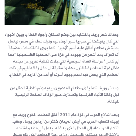
وهناك شعر وريف بالتشابه بين وضع السكان وأجواء القطاع، وبين الأجواء
التي كان يعيشها في سوريا فقرر البقاء فيه وترك عمله في مصر، ليعمل
بداية في مطعم أطلق عليه أسم "أزمير" –كما يروي لـ"اقتصاد"- مضيفاً
أنه تعرّف بعد أشهر من وجوده في غزة على الصحفية الفلسطينية "مها
أبو كاس" مراسلة القناة الفرنسية التي جاءت لكتابة تقرير عن نجاحه
داخل غزة المحاصرة فاقترن بها، والمفارقة أن حفل زفافه أقيم في ذات
المطعم الذي يعمل فيه لعدم وجود أسرته أو أحد من أقاربه في القطاع.
وحضّر وريف–كما يقول-طعام المدعوين بيديه وتم تغطية الحفل من
قبل وكالة الأنباء الفرنسية وتصدّرت صور الزفاف الصفحة الرئيسية
للوكالة.
وبعد اندلاع الحرب في غزة عام 2014 أُغلق المطعم، فخرج وريف مع
زوجته لتغطية الحرب في أرض الميدان لأكثر من أربعين يوماً، وعقب
انتهاء الحرب عاد إلى المجال الذي يعشقه ليعمل في مطعم افتتحه
بالاشتراك مع مستثمر فلسطيني ودُعي هذا المطعم الذي يقع وسط