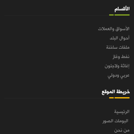
الأقسام
الأسواق والعملات
أحوال البلد
ملفات ساخنة
نفط وغاز
إغاثة ولاجئون
عربي ودولي
خريطة الموقع
الرئيسية
البومات الصور
من نحن