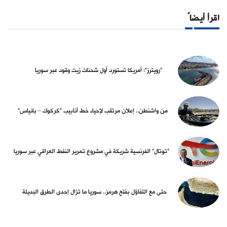
اقرأ أيضاً
"رويترز": أمريكا تستورد أول شحنات زيت وقود عبر سوريا
من واشنطن.. إعلان مرتقب لإحياء خط أنابيب "كركوك – بانياس"
"توتال" الفرنسية شريكة في مشروع تمرير النفط العراقي عبر سوريا
حتى مع التفاؤل بفتح هرمز.. سوريا ما تزال إحدى الطرق البديلة