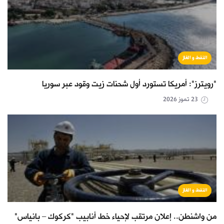
النفط و الغاز
"رويترز": أمريكا تستورد أول شحنات زيت وقود عبر سوريا
23 تموز 2026
النفط و الغاز
من واشنطن.. إعلان مرتقب لإحياء خط أنابيب "كركوك – بانياس"