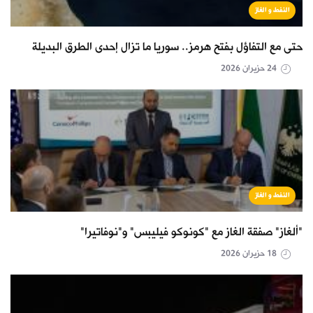
النفط و الغاز
حتى مع التفاؤل بفتح هرمز.. سوريا ما تزال إحدى الطرق البديلة
24 حزيران 2026
النفط و الغاز
"ألغاز" صفقة الغاز مع "كونوكو فيليبس" و"نوفاتيرا"
18 حزيران 2026