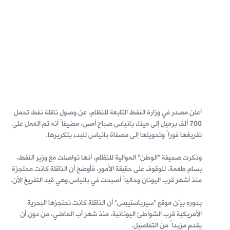
أعلن مصدر في وزارة النفط التابعة للنظام، عن وصول ناقلة نفط تحمل
700 ألف برميل إلى ميناء بانياس صباح أمس، مضيفاً أنه تم العمل على
تفريغها فوراً وتحويلها إلى مصفاة بانياس للبدء بتكريرها.
وذكرت صحيفة "الوطن" الموالية للنظام، أنها تواصلت مع وزير النفط،
بسام طعمة، للوقوف على حقيقة الأمور، فأوضح أن الناقلة كانت محتجزة
منذ أشهر قرب اليونان وحالياً أصبحت في بانياس وهي قيد التفريغ الآن.
بدوره بيّن موقع "سيرياستيبس" أن الناقلة كانت تحتجزها البحرية
الأمريكية قرب الشواطئ اليونانية، منذ شهر آب الماضي، من دون أن
يقدم مزيداً من التفاصيل.