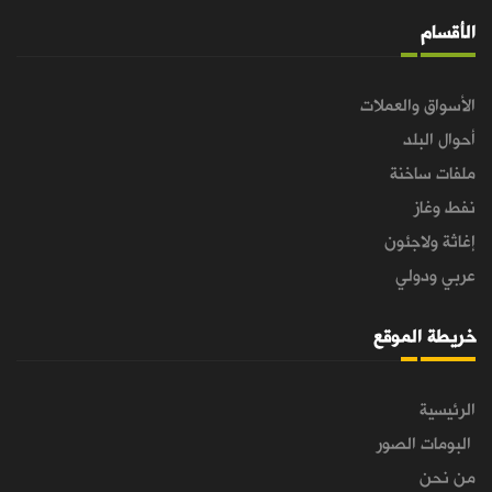
الأقسام
الأسواق والعملات
أحوال البلد
ملفات ساخنة
نفط وغاز
إغاثة ولاجئون
عربي ودولي
خريطة الموقع
الرئيسية
البومات الصور
من نحن