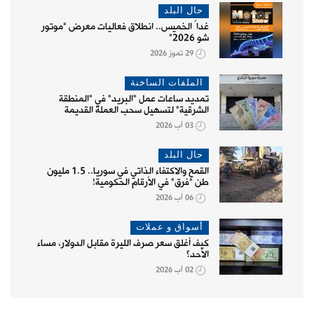
حال البلد
غداً الخميس.. انطلاق فعاليات معرض "موتور
شو 2026"
29 تموز 2026
الملفات الساخنة
تمديد ساعات عمل "البريد" في "المنطقة
الشرقية" لتسهيل سحب العملة القديمة
03 آب 2026
حال البلد
القمح والاكتفاء الذاتي في سوريا.. 1.5 مليون
طن "فرق" في الأرقام الحكومية!
06 آب 2026
أسواق و عملات
كيف أغلق سعر صرف الليرة مقابل الدولار، مساء
الأحد؟
02 آب 2026