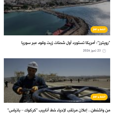
النفط و الغاز
"رويترز": أمريكا تستورد أول شحنات زيت وقود عبر سوريا
23 تموز 2026
النفط و الغاز
من واشنطن.. إعلان مرتقب لإحياء خط أنابيب "كركوك – بانياس"