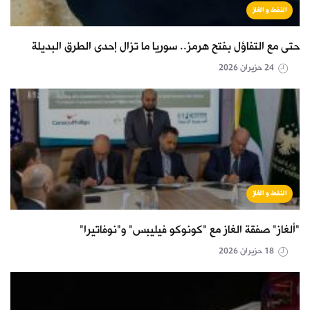
النفط و الغاز
حتى مع التفاؤل بفتح هرمز.. سوريا ما تزال إحدى الطرق البديلة
24 حزيران 2026
النفط و الغاز
"ألغاز" صفقة الغاز مع "كونوكو فيليبس" و"نوفاتيرا"
18 حزيران 2026