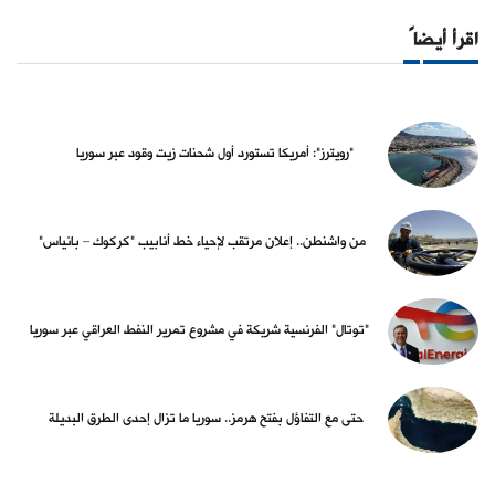
اقرأ أيضاً
"رويترز": أمريكا تستورد أول شحنات زيت وقود عبر سوريا
من واشنطن.. إعلان مرتقب لإحياء خط أنابيب "كركوك – بانياس"
"توتال" الفرنسية شريكة في مشروع تمرير النفط العراقي عبر سوريا
حتى مع التفاؤل بفتح هرمز.. سوريا ما تزال إحدى الطرق البديلة