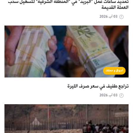
تمديد ساعات عمل "البريد" في "المنطقة الشرقية" لتسهيل سحب
العملة القديمة
03 آب 2026
أسواق و عملات
تراجع طفيف في سعر صرف الليرة
03 آب 2026