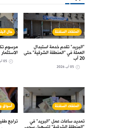
ت
الملفات الساخنة
حال البل
صرف الليرة مقابل
"البريد" تقدم خدمة استبدال
مرسوم تكل
ثلاثاء؟
العملة في "المنطقة الشرقية" حتى
الاستثمار
20 آب
05 آب 2026
05 آب 2026
الملفات الساخنة
أسواق و
ق الجماعي لآلاف
تمديد ساعات عمل "البريد" في
تراجع طفي
يب سبتة؟
"المنطقة الشرقية" لتسهيل سحب