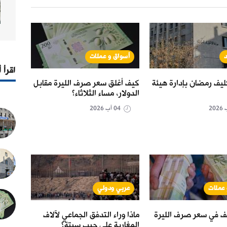
د
أسواق و عملات
الم
اقرأ 
يف رمضان بإدارة هيئة
كيف أغلق سعر صرف الليرة مقابل
"البر
الدولار، مساء الثلاثاء؟
العمل
20 آب
04 آب 2026
 عملات
عربي ودولي
الم
ف في سعر صرف الليرة
ماذا وراء التدفق الجماعي لآلاف
تمديد
المغاربة على جيب سبتة؟
"المن