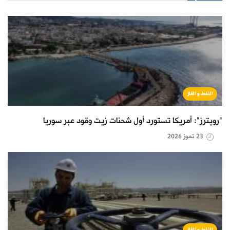
النفط و الغاز
"رويترز": أمريكا تستورد أول شحنات زيت وقود عبر سوريا
23 تموز 2026
النفط و الغاز