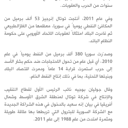
سنوات من الحرب والعقوبات.
وفي عام 2011، أنتجت توتال إنرجيز 53 ألف
برميل من
المكافئ النفطي يومياً في سوريا، معظمها من الغاز
الطبيعي
ثم غادرت البلاد امتثالاً لعقوبات الاتحاد الأوروبي على حكومة
النظام البائد.
وصدّرت سوريا 380 ألف برميل من النفط يومياً في عام
2010،
أي قبل عام من تحول الاحتجاجات ضد حكم بشار
الأسد
إلى حرب استمرت قرابة 14 عاماً ودمرت اقتصاد البلاد
وبنيتها التحتية، ‌بما
في ذلك إنتاج النفط الخام.
وقال جوليان بوجيه نائب الرئيس الأول لقطاع التنقيب
والإنتاج في شركة توتال لمنطقة الشرق الأوسط وشمال
أفريقيا في بيان إنه سعيد بالدخول في هذه الشراكة الجديدة
مع
الشركة السورية
للبترول التي تربطها
بها علاقة طويلة
ومثمرة امتدت من عام 1988 إلى عام 2011.