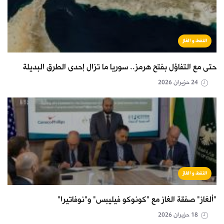
النفط و الغاز
حتى مع التفاؤل بفتح هرمز.. سوريا ما تزال إحدى الطرق البديلة
24 حزيران 2026
النفط و الغاز
"ألغاز" صفقة الغاز مع "كونوكو فيليبس" و"نوفاتيرا"
18 حزيران 2026