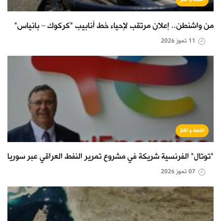
من واشنطن.. إعلان مرتقب لإحياء خط أنابيب "كركوك – بانياس"
11 تموز 2026
النفط و الغاز
"توتال" الفرنسية شريكة في مشروع تمرير النفط العراقي عبر سوريا
07 تموز 2026