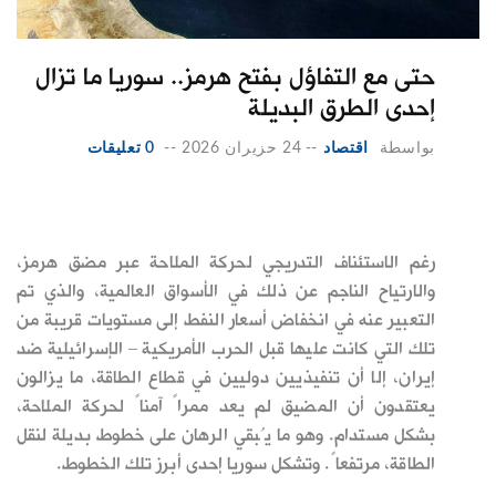
حتى مع التفاؤل بفتح هرمز.. سوريا ما تزال
إحدى الطرق البديلة
بواسطة
اقتصاد
--
24 حزيران 2026
--
0 تعليقات
رغم الاستئناف التدريجي لحركة الملاحة عبر مضق هرمز،
والارتياح الناجم عن ذلك في الأسواق العالمية، والذي تم
التعبير عنه في انخفاض أسعار النفط إلى مستويات قريبة من
تلك التي كانت عليها قبل الحرب الأمريكية – الإسرائيلية ضد
إيران، إلا أن تنفيذيين دوليين في قطاع الطاقة، ما يزالون
يعتقدون أن المضيق لم يعد ممراً آمناً لحركة الملاحة،
بشكل مستدام. وهو ما يُبقي الرهان على خطوط بديلة لنقل
الطاقة، مرتفعاً. وتشكل سوريا إحدى أبرز تلك الخطوط.