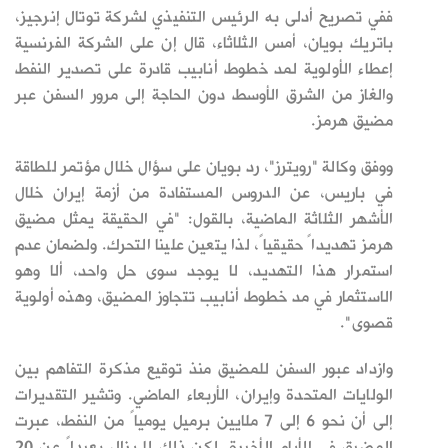
ففي تصريح أدلى به الرئيس التنفيذي لشركة توتال إنرجيز،
باتريك بويان، أمس الثلاثاء، قال إن على الشركة الفرنسية
إعطاء الأولوية لمد خطوط أنابيب قادرة على تصدير النفط
والغاز من الشرق الأوسط دون الحاجة إلى مرور السفن عبر
مضيق هرمز.
ووفق وكالة "رويترز"، رد بويان على سؤال خلال مؤتمر للطاقة
في باريس، عن الدروس المستفادة من أزمة إيران خلال
الأشهر الثلاثة الماضية، بالقول: "في الحقيقة يمثل مضيق
هرمز تهديداً حقيقياً، لذا يتعين علينا التحرك. ولضمان عدم
استمرار
هذا التهديد، لا يوجد سوى حل
واحد، ألا وهو
الاستثمار في مد خطوط أنابيب ‌تتجاوز
المضيق، وهذه أولوية
قصوى".
وازداد عبور السفن للمضيق منذ توقيع مذكرة التفاهم بين
الولايات المتحدة وإيران، الأربعاء الماضي. وتشير التقديرات
إلى أن نحو 6 إلى 7 ملايين برميل يومياً من النفط، عبرت
المضيق في الأيام الأخيرة. لكن ذلك لا يزال بعيداً عن 20