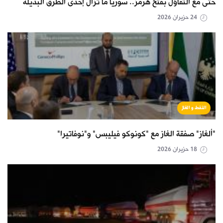
حتى مع التفاؤل بفتح هرمز.. سوريا ما تزال إحدى الطرق البديلة
24 حزيران 2026
النفط و الغاز
"ألغاز" صفقة الغاز مع "كونوكو فيليبس" و"نوفاتيرا"
18 حزيران 2026