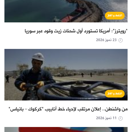
النفط و الغاز
"رويترز": أمريكا تستورد أول شحنات زيت وقود عبر سوريا
23 تموز 2026
النفط و الغاز
من واشنطن.. إعلان مرتقب لإحياء خط أنابيب "كركوك – بانياس"
11 تموز 2026