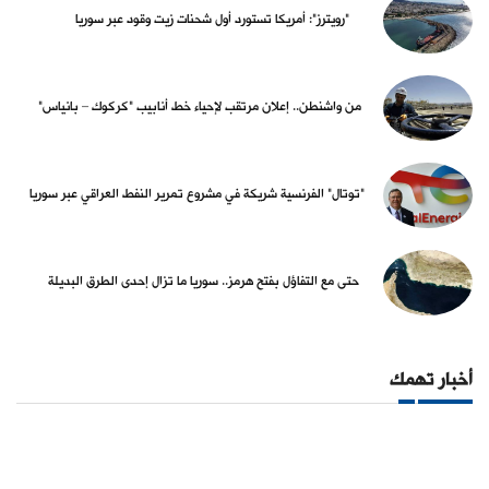
"رويترز": أمريكا تستورد أول شحنات زيت وقود عبر سوريا
من واشنطن.. إعلان مرتقب لإحياء خط أنابيب "كركوك – بانياس"
"توتال" الفرنسية شريكة في مشروع تمرير النفط العراقي عبر سوريا
حتى مع التفاؤل بفتح هرمز.. سوريا ما تزال إحدى الطرق البديلة
أخبار تهمك