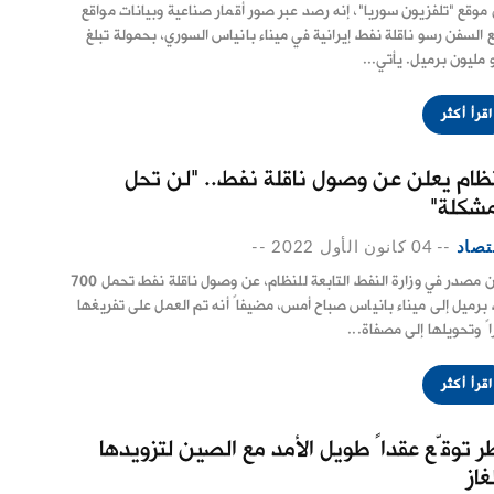
 موقع "تلفزيون سوريا"، إنه رصد عبر صور أقمار صناعية وبيانات مواقع
ع السفن رسو ناقلة نفط إيرانية في ميناء بانياس السوري، بحمولة تبلغ
 مليون برميل. يأتي...
اقرأ أكثر
نظام يعلن عن وصول ناقلة نفط.. "لن تحل
مشكلة"
تصاد
--
04 كانون الأول 2022
--
أعلن مصدر في وزارة النفط التابعة للنظام، عن وصول ناقلة نفط تحمل 700
 برميل إلى ميناء بانياس صباح أمس، مضيفاً أنه تم العمل على تفريغها
اً وتحويلها إلى مصفاة...
اقرأ أكثر
ر توقّع عقداً طويل الأمد مع الصين لتزويدها
غاز