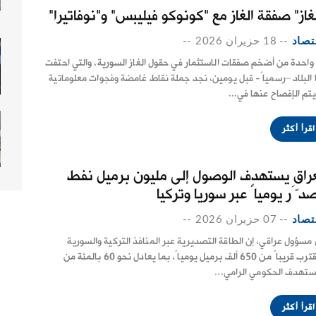
لغاز" صفقة الغاز مع "كونوكو فيليبس" و"نوفاتيرا"
تصاد
--
18 حزيران 2026
--
واحدة من أضخم صفقات الاستثمار في حقول الغاز السورية، والتي احتفت
 البلاد –رسمياً- قبل يومين، نجد جملة نقاط غامضة وفجوات معلوماتية
يتم الإفصاح عنها في...
اقرأ أكثر
عراق يستهدف الوصول إلى مليون برميل نفط
دَّر يومياً عبر سوريا وتركيا
تصاد
--
07 حزيران 2026
--
 مسؤول عراقي، إن الطاقة التصديرية عبر المنافذ التركية والسورية
ستقترب قريباً ‏من 650 ألف برميل يومياً، بما يعادل نحو 60 بالمئة من
ستهدف ‏الحكومي الرامي...
اقرأ أكثر