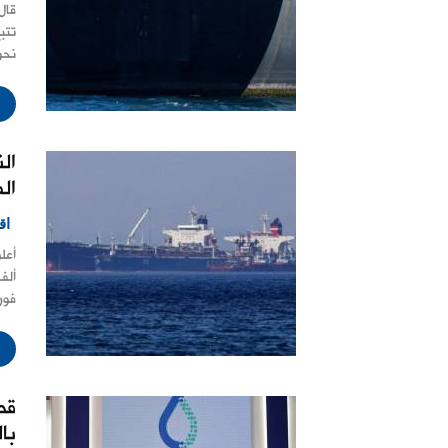
قال
تتب
نحو
ال
ال
اق
ألف
فور
قط
بال