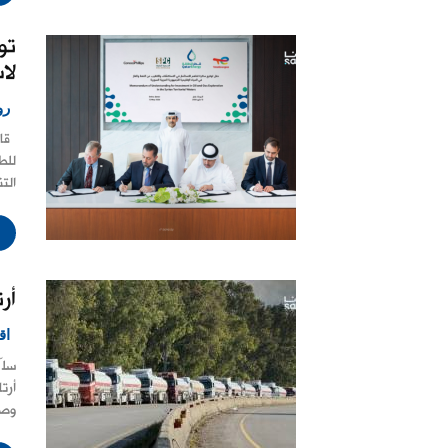
تو
لا
رو
قال
للط
التن
أر
اق
سلّ
أرت
وصف