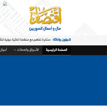
لاجؤون وإغاثة:
مذكرة تفاهم مع منظمة إغاثية دولية لتأ
الملفات الساخنة:
"البريد" تقدم خدمة استبدال العملة في "ا
الصفحة الرئيسية
الأسواق والعملات
أحوال 
حال البلد:
مرسوم تكليف رمضان بإدارة هيئة الاستثمار
أسواق و عملات:
كيف أغلق سعر صرف الليرة مقابل الدولار،
الملفات الساخنة:
تمديد ساعات عمل "البريد" في "المنط
أسواق و عملات:
تراجع طفيف في سعر صرف الليرة
عربي ودولي:
ماذا وراء التدفق الجماعي لآلاف المغاربة 
حال البلد:
القمح والاكتفاء الذاتي في سوريا.. 1.5 مليون طن "فرق" في الأرقام الحكومية!