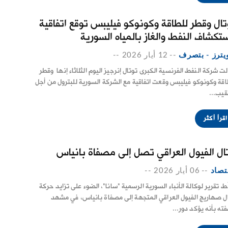
تال وقطر للطاقة وكونوكو فيليبس توقع اتفاقية
ستكشاف النفط والغاز بالمياه السورية
يترز - بتصرف
--
12 أيار 2026
--
ت شركة النفط الفرنسية الكبرى توتال إنرجيز اليوم الثلاثاء إنها ​ وقطر
اقة وكونوكو فيليبس وقعت اتفاقية مع الشركة ‌السورية للبترول من أجل
قيب...
اقرأ أكثر
تال الفيول العراقي تصل إلى مصفاة بانياس
تصاد
--
06 أيار 2026
--
ط تقرير لوكالة الأنباء السورية الرسمية "سانا"، الضوء على تزايد حركة
ال صهاريج الفيول العراقي المتجهة إلى مصفاة بانياس، في مشهد
ته بأنه يؤكد دور...