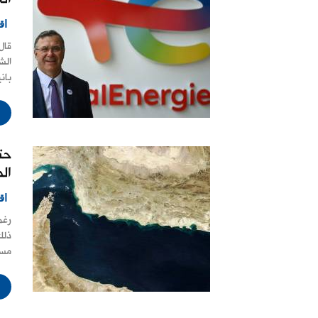
اق
قال
الش
بان
حت
ال
اق
رغم
ذلك
مست