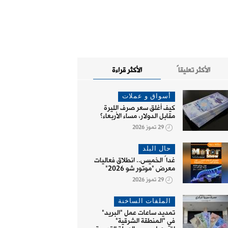
الأكثر تعليقاً
الأكثر قراءة
أسواق و عملات
كيف أغلق سعر صرف الليرة
مقابل الدولار، مساء الأربعاء؟
29 تموز 2026
حال البلد
غداً الخميس.. انطلاق فعاليات
معرض "موتور شو 2026"
29 تموز 2026
الملفات الساخنة
تمديد ساعات عمل "البريد"
في "المنطقة الشرقية"