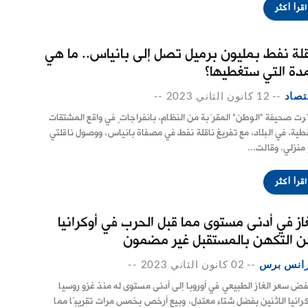
اقرأ أكثر
قلة نفط بمليون برميل تصل إلى بانياس.. ما هي
مدة التي ستغطيها؟
تصاد
--
12 كانون الثاني 2023
--
رت صحيفة "الوطن" المقرّبة من النظام، بانفراجاتٍ في واقع المشتقات
فطية، في البلاد، مع تفريغ ناقلة نفط في مصفاة بانياس، ووصول ناقلتي
 منزلي. وقالت...
اقرأ أكثر
غاز في أدنى مستوى مما قبل الحرب في أوكرانيا
ن التكهن بالمستقبل غير مضمون
انس برس
--
02 كانون الثاني 2023
--
فض سعر الغاز الطبيعي في أوروبا إلى أدنى مستوى له منذ غزو روسيا
كرانيا الاثنين بفضل شتاء معتدل، وبيع أرخص بخمس مرات تقريبًا مما