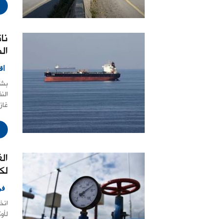
نا
ال
اق
بشّ
الن
غاز
ال
لك
فر
انخ
لأو