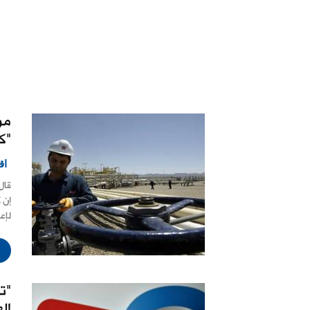
من
"ك
اق
قال
إن 
لإع
"ت
ال