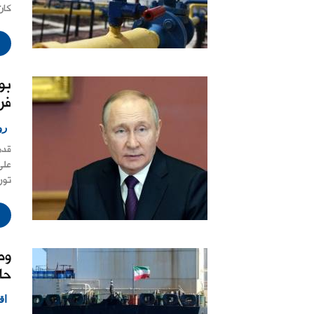
كان
بو
فر
رو
قدم
على
تور
حا
اق