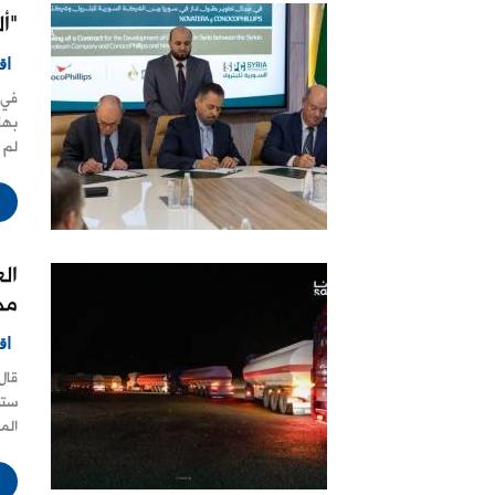
"أ
اق
في 
بها
لم 
ال
مص
اق
قال
الم