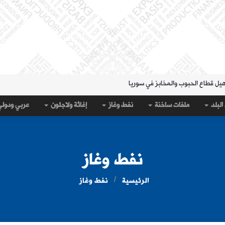
هيل قطاع الحبوب والمخابز في سوريا
لمنطقة الشرقية" حتى 20 آب
البلد
ملفات ساخنة
نفط وغاز
إغاثة ولاجئون
عربي ودول
 مساء الثلاثاء؟
قة الشرقية" لتسهيل سحب العملة القديمة
على جيب سبتة؟
نفط وغاز
الرئيسية
نفط وغاز