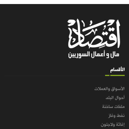
الأقسام
الأسواق والعملات
أحوال البلد
ملفات ساخنة
نفط وغاز
إغاثة ولاجئون