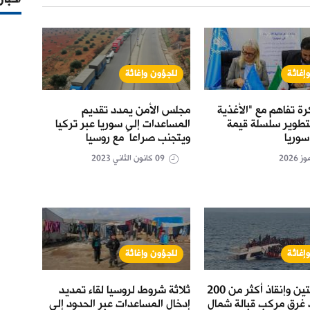
إغاثة
لاجؤون وإغاثة
لاج
ة تفاهم مع "الأغذية
مجلس الأمن يمدد تقديم
مذكرة
لتطوير سلسلة قيمة
المساعدات إلى سوريا عبر تركيا
دولية
سوريا
ويتجنب صراعاً مع روسيا
والمخ
09 كانون الثاني 2023
إغاثة
لاجؤون وإغاثة
لاج
انتشال جثتين وإنقاذ أكثر من 200
ثلاثة شروط لروسيا لقاء تمديد
قافلة
 غرق مركب قبالة شمال
إدخال المساعدات عبر الحدود إلى
المعا