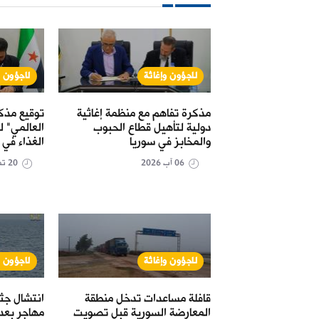
لاجؤون وإغاثة
لاجؤون و
دد تقديم
مذكرة تفاهم مع منظمة إغاثية
توقيع مذكر
سوريا عبر تركيا
دولية لتأهيل قطاع الحبوب
العالمي" 
مع روسيا
والمخابز في سوريا
الغذاء في 
06 آب 2026
20 تموز 2026
لاجؤون وإغاثة
لاجؤون و
سيا لقاء تمديد
قافلة مساعدات تدخل منطقة
ت عبر الحدود إلى
المعارضة السورية قبل تصويت
مهاجر بعد