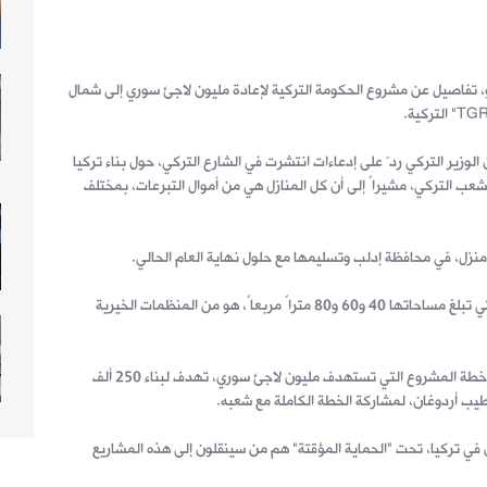
، تفاصيل عن مشروع الحكومة التركية لإعادة مليون لاجئ سوري إلى شمال
وزير التركي ردّ على إدعاءات انتشرت في الشارع التركي، حول بناء تركيا
عب التركي، مشيراً إلى أن كل المنازل هي من أموال التبرعات، بمختلف
وقال صويلو، إن تمويل مشاريع المنازل والتي تبلغ مساحاتها 40 و60 و80 متراً مربعاً، هو من المنظمات الخيرية
ووفق ترجمة "عنب بلدي"، أفاد صويلو بأن خطة المشروع التي تستهدف مليون لاجئ سوري، تهدف لبناء 250 ألف
طيب أردوغان، لمشاركة الخطة الكاملة مع شعبه.
 في تركيا، تحت "الحماية المؤقتة" هم من سينقلون إلى هذه المشاريع