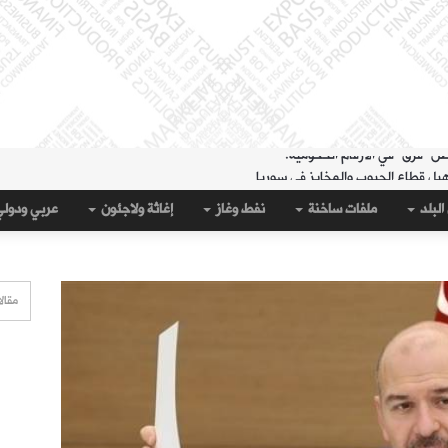
هيل قطاع الحبوب والمخابز في سوريا
لمنطقة الشرقية" حتى 20 آب
البلد
ملفات ساخنة
نفط وغاز
إغاثة ولاجئون
عربي ودول
 مساء الثلاثاء؟
قة الشرقية" لتسهيل سحب العملة القديمة
على جيب سبتة؟