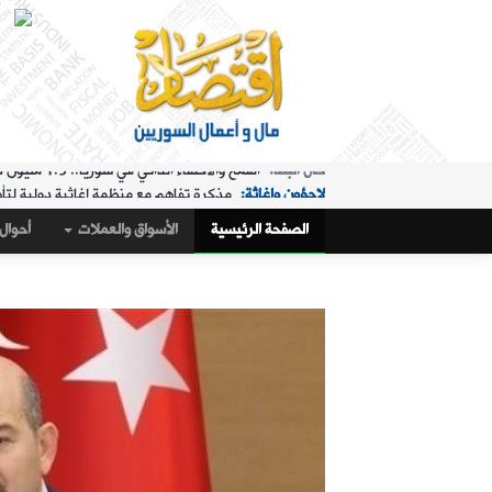
لاجؤون وإغاثة:
مذكرة تفاهم مع منظمة إغاثية دولية لتأ
الملفات الساخنة:
"البريد" تقدم خدمة استبدال العملة في "ا
الصفحة الرئيسية
الأسواق والعملات
أحوال 
حال البلد:
مرسوم تكليف رمضان بإدارة هيئة الاستثمار
أسواق و عملات:
كيف أغلق سعر صرف الليرة مقابل الدولار،
الملفات الساخنة:
تمديد ساعات عمل "البريد" في "المنط
أسواق و عملات:
تراجع طفيف في سعر صرف الليرة
عربي ودولي:
ماذا وراء التدفق الجماعي لآلاف المغاربة 
حال البلد:
القمح والاكتفاء الذاتي في سوريا.. 1.5 مليون طن "فرق" في الأرقام الحكومية!