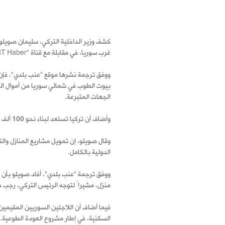
كشف وزير الداخلية التركي، سليمان صويلو
غرب سوريا، في مقابلة مع قناة "TGRT Haber" التركية.
ووفق ترجمة نشرها موقع "عنب بلدي"، فإن ال
بيوت الطوب في شمالي سوريا من أموال الش
الجهات المتبرعة.
وأضاف أن تركيا تستعد لبناء نحو 100 ألف منزل، في محافظة إدلب وتسليمها مع حلول نهاية العام الحالي.
الدولية بالكامل.
منزل، مشيراً لتوجه الرئيس التركي، رجب 
فيما أضاف أن اللاجئين السوريين المقيمين
السكنية، في إطار مشروع العودة الطوعية.