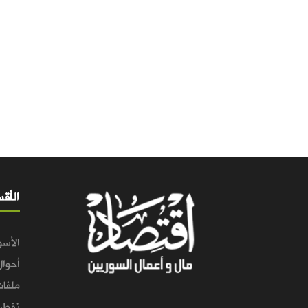
الأق
الأسو
أحوال
ملفات
نفط و