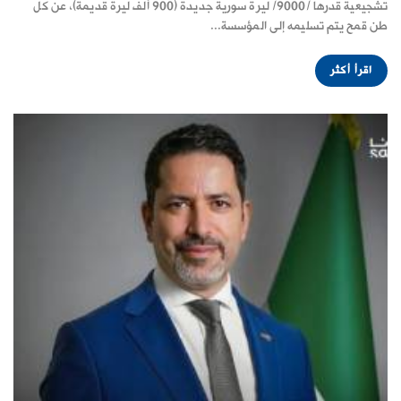
تشجيعية قدرها /9000/ ليرة سورية جديدة (900 ألف ليرة قديمة)، عن كل
طن قمح يتم تسليمه إلى المؤسسة...
اقرأ أكثر