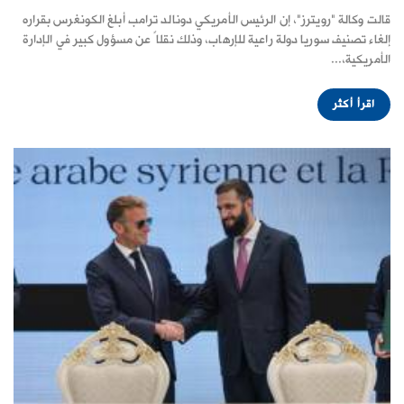
قالت وكالة "رويترز"، إن الرئيس الأمريكي دونالد ترامب أبلغ الكونغرس بقراره
إلغاء تصنيف سوريا دولة راعية للإرهاب، وذلك نقلاً عن مسؤول كبير في الإدارة
الأمريكية،...
اقرأ أكثر