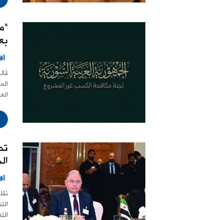
"م
بع
اق
قال
الم
الع
تص
ال
اق
نقل
الت
التع