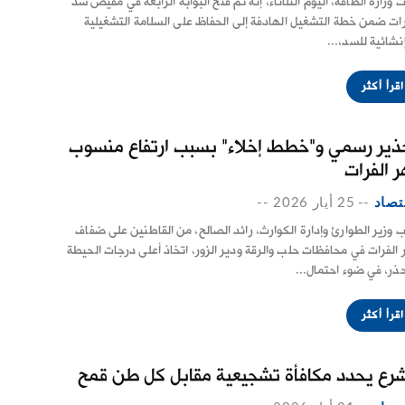
ت وزارة الطاقة، اليوم الثلاثاء، إنه تم فتح البوابة الرابعة في مفيض سد
رات ضمن خطة التشغيل الهادفة إلى الحفاظ على السلامة التشغيلية
إنشائية للسد،...
اقرأ أكثر
ذير رسمي و"خطط إخلاء" بسبب ارتفاع منسوب
ر الفرات
تصاد
--
25 أيار 2026
--
 وزير الطوارئ وإدارة الكوارث، رائد الصالح، من القاطنين على ضفاف
 الفرات في محافظات حلب والرقة ودير الزور، اتخاذ أعلى درجات الحيطة
حذر، في ضوء احتمال...
اقرأ أكثر
شرع يحدد مكافأة تشجيعية مقابل كل طن قمح