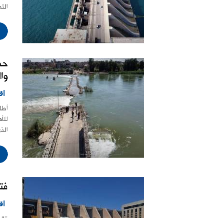
‏الت
حم
وا
اق
أطل
للأ
الذ
فت
اق