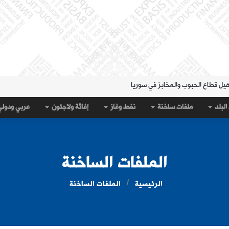
هيل قطاع الحبوب والمخابز في سوريا
لمنطقة الشرقية" حتى 20 آب
البلد
ملفات ساخنة
نفط وغاز
إغاثة ولاجئون
عربي ودول
 مساء الثلاثاء؟
قة الشرقية" لتسهيل سحب العملة القديمة
على جيب سبتة؟
الملفات الساخنة
الرئيسية
الملفات الساخنة