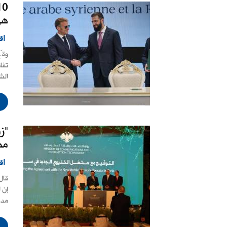
هي
اق
تفا
الش
"ز
مطلع
اق
قال
إن 
‏مد