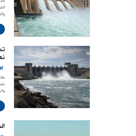
قال
الف
وال
تح
نه
اق
طلب
نهر
وال
ال