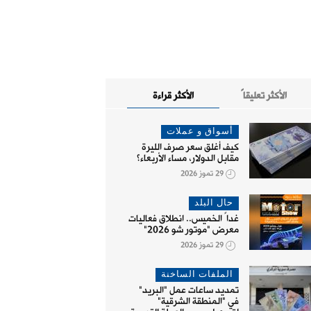
الأكثر تعليقاً
الأكثر قراءة
أسواق و عملات
كيف أغلق سعر صرف الليرة
مقابل الدولار، مساء الأربعاء؟
29 تموز 2026
حال البلد
غداً الخميس.. انطلاق فعاليات
معرض "موتور شو 2026"
29 تموز 2026
الملفات الساخنة
تمديد ساعات عمل "البريد"
في "المنطقة الشرقية"