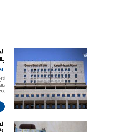
ال
بال
اق
أتا
بال
2/8/2026
آل
ال