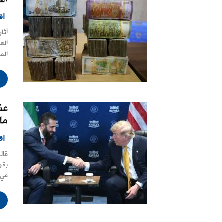
اق
أثا
الع
الم
عن
ما
اق
قال
بقر
في ا