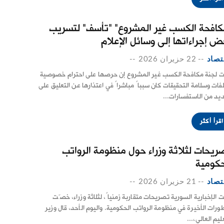
كافحة الكسب غير المشروع" "تأسف" لتسريب
ض إجراءاتها إلى وسائل الإعلام
تصاد
--
22 حزيران 2026
--
ت لجنة مكافحة الكسب غير المشروع إن حرصها على ‏احترام خصوصية
لفات وسلامة التحقيقات كان سبباً مباشراً ‌‏في اعتذارها عن التعليق على
ديد من الاستفسارات...
اقرأ أكثر
ريحات لثلاثة وزراء حول منظومة الرواتب
حكومية
تصاد
--
21 حزيران 2026
--
ت الإخبارية السورية تصريحات متقاربة زمنياً، لثلاثة وزراء، خصّت
طورات الأخيرة في منظومة الرواتب الحكومية. واليوم الأحد، قال وزير
ليم العالي،...