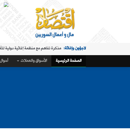
لاجؤون وإغاثة:
مذكرة تفاهم مع منظمة إغاثية دولية لتأ
الملفات الساخنة:
"البريد" تقدم خدمة استبدال العملة في "ا
الصفحة الرئيسية
الأسواق والعملات
أحوال 
حال البلد:
مرسوم تكليف رمضان بإدارة هيئة الاستثمار
أسواق و عملات:
كيف أغلق سعر صرف الليرة مقابل الدولار،
الملفات الساخنة:
تمديد ساعات عمل "البريد" في "المنط
أسواق و عملات:
تراجع طفيف في سعر صرف الليرة
عربي ودولي:
ماذا وراء التدفق الجماعي لآلاف المغاربة 
حال البلد:
القمح والاكتفاء الذاتي في سوريا.. 1.5 مليون طن "فرق" في الأرقام الحكومية!