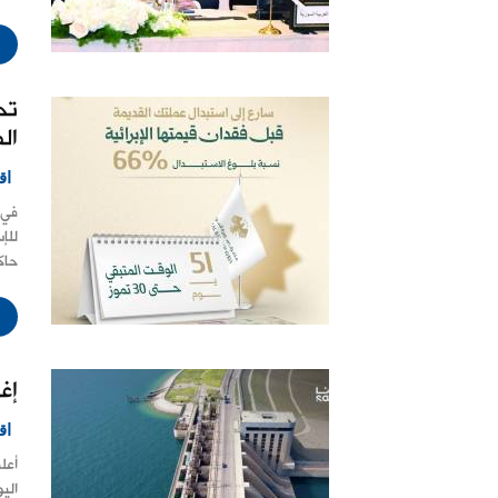
تح
ال
اق
في 
للإ
حاك
إغ
اق
أعل