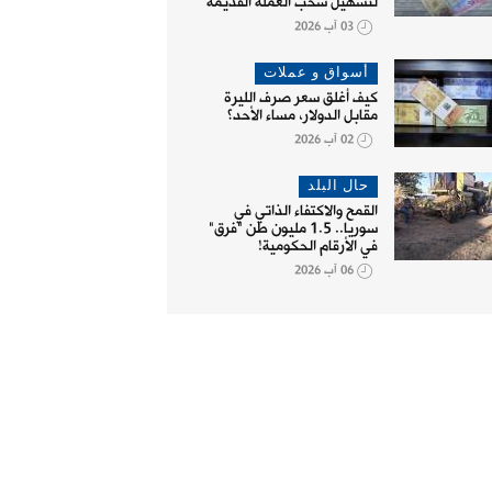
لتسهيل سحب العملة القديمة
03 آب 2026
أسواق و عملات
كيف أغلق سعر صرف الليرة
مقابل الدولار، مساء الأحد؟
02 آب 2026
حال البلد
القمح والاكتفاء الذاتي في
سوريا.. 1.5 مليون طن "فرق"
في الأرقام الحكومية!
06 آب 2026