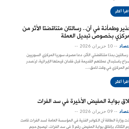
اقرأ أكثر
ذير وطمأنة في آن.. رسالتان متناقضتا الأثر من
مركزي بخصوص تبديل العملة
تصاد
--
10 حزيران 2026
--
رسالتين بدتا متناقضتي الأثر، دعا مصرف سوريا المركزي السوريين
سراع باستبدال عملتهم القديمة قبل فقدان قيمتها الإبرائية، ليُصدر
م المركزي في وقت لاحق،...
اقرأ أكثر
لاق بوابة المفيض الأخيرة في سد الفرات
تصاد
--
09 حزيران 2026
--
نت وزارة الطاقة أن الكوادر الفنية في المؤسسة العامة لسد الفرات ‏قامت
‏اليوم الثلاثاء بإغلاق بوابة المفيض رقم 3 في سد الفرات، ليصبح حجم