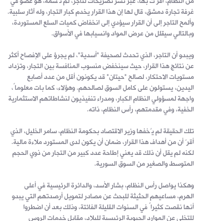
من النظام، أقرّت بها، عبر نشر تصريحات لتاجر، لم تُسمه، هو عضو في
غرفة تجارة دمشق، قال لها إن هذا القرار يخدم كبار التجار، وله آثار سلبية.
وألمح التاجر إلى أن القرار سيؤدي إلى انخفاض كميات السلع المستوردة،
وبالتالي سيقلل من عرض المواد وانسيابها في الأسواق.
ويبدو أن التاجر، الذي تحدث لصحيفة "أسدية"، لم يجرؤ على الإفصاح أكثر
عن نتائج هذا القرار، حيث سينخفض منسوب المنافسة بين التجار، وتزداد
مستويات الاحتكار، لصالح "حيتان" قد يكونون أقل من عدد أصابع
اليدين، يستولون على كامل السوق لصالحهم. وهؤلاء، كما بات معلوماً،
واجهة لمسؤولي النظام الكبار، ومدراء تنفيذيون لنشاطاتهم الاستثمارية
الخفية، وفي مقدمتهم، رأس النظام، ذاته.
تلك الحقيقة لم يُخفها وزير الاقتصاد بحكومة النظام، سامر الخليل، الذي
أقرّ أن من أهداف هذا القرار، ضمان أن يكون لدى المستورد ملاءة مالية.
لكنه لم يقل أن ذلك قد يعني إطاحة عدد كبير من التجار من ذوي الحجم
المتوسط والصغير من السوق السورية.
وهكذا يواصل رأس النظام، بشار الأسد، والدائرة الرئيسية في أعلى
الهرم، مساعيهم الحثيثة للبحث عن مصادر لتمويل أرصدتهم التي يبدو
أنها نقصت كثيراً في السنوات القليلة الفائتة، وذلك بعد أن اضطروا
للتخلي عن الموارد الحيوية الرئيسية للبلاد، مقابل خدمات الروس