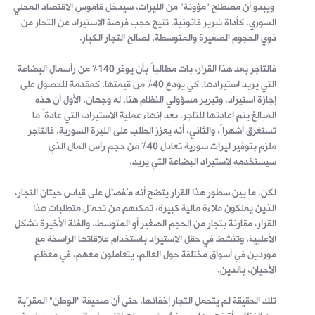
ويبدو أن مصطلح "مؤونة" من الليرات، سيدخل قاموس الاقتصاد المحلي
السوري، كأداة تبرير قانونية، تتيح حجب فرصة الاستيراد عن التجار من
ذوي الحجوم الصغيرة والمتوسطة، لصالح التجار الكبار.
فالتاجر بعد هذا القرار، بات مطالباً بأن يوفر 140% من رأسمال البضاعة
التي يريد استيرادها، كي يودع 40% من قيمتها، كمقدمة للحصول على
إجازة استيراد. وتبرير مسؤولي النظام هنا، له وجهان، الأول أن هذه
المبالغ يتم إعادتها للتاجر، بعد إنهاء عملية الاستيراد، التي عادةً ما
تستغرق أشهراً، والثاني، أنه يعزز الطلب على الليرة السورية. فالتاجر
ملزم بتوفير ليرات سورية تعادل 40% من حجم رأس المال الذي
سيستخدمه لاستيراد البضاعة التي يريد.
لكن، ما بين سطور هذا القرار يتضح أنه مُفصّل على قياس حيتان التجار،
الذين يملكون ملاءة مالية كبيرة، تمكنهم من تحمّل متطلبات هذا
القرار، مقارنة بتجار من الحجم الصغير أو المتوسط. والفئة الأخيرة تشكل
الأغلبية، وتنشط في حقل الاستيراد باستخدام علاقاتها الراسخة مع
موردين في أسواق مختلفة حول العالم، يتعاملون معهم، في معظم
الأحيان، بالدين.
تلك الحقيقة لم يتحمل التجار إخفائها، حتى أن صحيفة "الوطن" المقرّبة