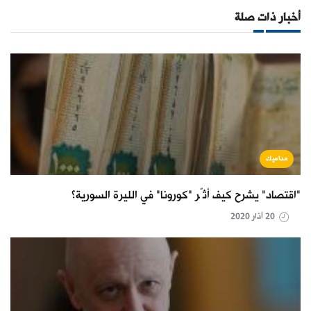
أخبار ذات صلة
مداميك
"اقتصاد" يشرح كيف أثّر "كورونا" في الليرة السورية؟
20 آذار 2020