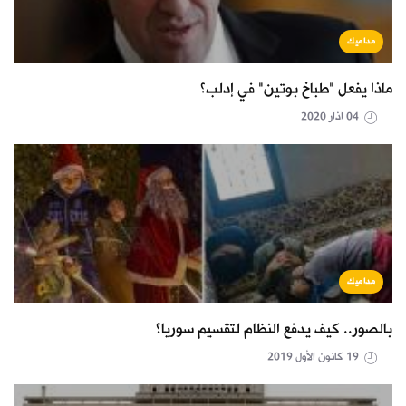
مداميك
ماذا يفعل "طباخ بوتين" في إدلب؟
04 آذار 2020
مداميك
بالصور.. كيف يدفع النظام لتقسيم سوريا؟
19 كانون الأول 2019