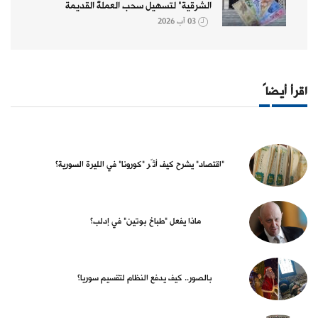
الشرقية" لتسهيل سحب العملة القديمة
03 آب 2026
اقرأ أيضاً
"اقتصاد" يشرح كيف أثّر "كورونا" في الليرة السورية؟
ماذا يفعل "طباخ بوتين" في إدلب؟
بالصور.. كيف يدفع النظام لتقسيم سوريا؟