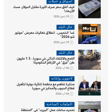
أسواق و عملات
كيف أغلق سعر صرف الليرة مقابل الدولار، مساء
الأربعاء؟
29 تموز 2026
حال البلد
غداً الخميس.. انطلاق فعاليات معرض "موتور
شو 2026"
29 تموز 2026
حال البلد
القمح والاكتفاء الذاتي في سوريا.. 1.5 مليون
طن "فرق" في الأرقام الحكومية!
06 آب 2026
لاجؤون وإغاثة
مذكرة تفاهم مع منظمة إغاثية دولية لتأهيل
قطاع الحبوب والمخابز في سوريا
06 آب 2026
الملفات الساخنة
تمديد ساعات عمل "البريد" في "المنطقة