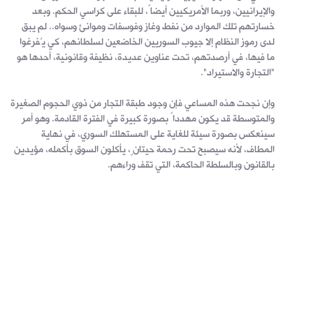
والإيرانيين، وربما الأمريكيين أيضاً، للبقاء على كراسي الحكم. وبعد
خسارتهم تلك الموارد من نفط وغاز وفوسفات وموانئ وسواه.. لم يبق
لدى رموز النظام إلا جيوب السوريين الخاضعين لسلطانهم، كي يُفرغوا
ما فيها، في أرصدتهم، تحت عناوين عديدة، نظيفة وقانونية، أحدها هو
"التجارة والاستيراد".
وإن نجحت هذه المساعي فإن وجود طبقة التجار من ذوي الحجوم الصغيرة
والمتوسطة قد يكون مهدداً بصورة كبيرة في الفترة القادمة. وهو أمر
سينعكس بصورة سيئة للغاية على المستهلك السوري، في نهاية
المطاف، لأنه سيصبح تحت رحمة حيتانٍ، يأكلون السوق بأكمله، مؤيدين
بالقانون وبالسلطة الحاكمة، التي تقف وراءهم.