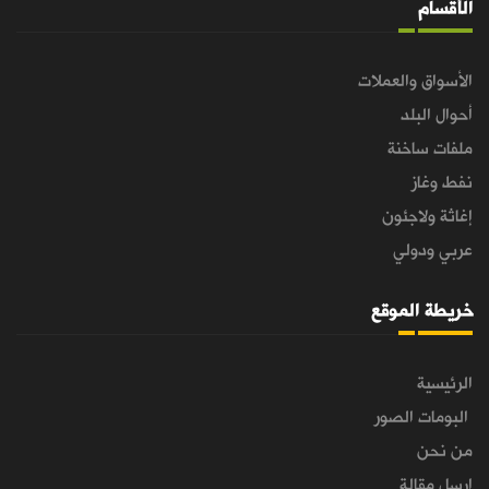
الأقسام
الأسواق والعملات
أحوال البلد
ملفات ساخنة
نفط وغاز
إغاثة ولاجئون
عربي ودولي
خريطة الموقع
الرئيسية
البومات الصور
من نحن
ارسل مقالة